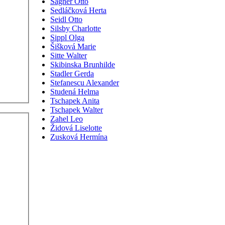
Sagner Otto
Sedláčková Herta
Seidl Otto
Silsby Charlotte
Sippl Olga
Šišková Marie
Sitte Walter
Skibinska Brunhilde
Stadler Gerda
Stefanescu Alexander
Studená Helma
Tschapek Anita
Tschapek Walter
Zahel Leo
Židová Liselotte
Zusková Hermína