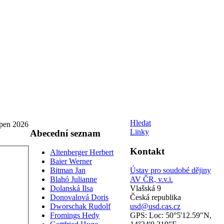
Hledat
rpen 2026
Linky
Abecední seznam
Kontakt
Altenberger Herbert
Baier Werner
Bitman Jan
Ústav pro soudobé dějiny
Blahó Julianne
AV ČR, v.v.i.
Dolanská Ilsa
Vlašská 9
Donovalová Doris
Česká republika
Dworschak Rudolf
usd@usd.cas.cz
Fromings Hedy
GPS: Loc: 50°5'12.59"N,