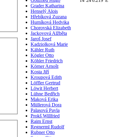
Gottfried Hugo
14°24'0.219"E
Grader Katharina
Henselý Alois
Hřebíková Zuzana
Hurníková Hedvika
Chorovská Elizabeth
Jackovová Alžběta
Jaroš Josef
Kadziolková Marie
Kähler Ruth
Kögler Otto
Köhler Friedrich
Körner Arnošt
Kosta Jiří
Kroupová Edith
Löffler Gertrud
Löwit Herbert
Lühne Bedřich
Maková Erika
Müllerová Dora
Palasová Pavla
Prokš Willfried
Raim Ernst
Regnerml Rudolf
Rubner Otto