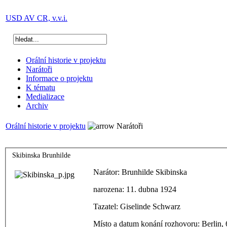
USD AV CR, v.v.i.
Orální historie v projektu
Narátoři
Informace o projektu
K tématu
Medializace
Archiv
Orální historie v projektu
Narátoři
Skibinska Brunhilde
Narátor: Brunhilde Skibinska
narozena: 11. dubna 1924
Tazatel: Giselinde Schwarz
Místo a datum konání rozhovoru: Berlin, 