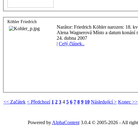
Köhler Friedrich
Narátor: Friedrich Köhler narozen: 18. května 1927 Tazatel:
Alena Wagnerová Místo a datum konání r
24. dubna 2007
|
Celý článek..
<< Začátek
< Předchozí
1
2
3
4
5
6
7
8
9
10
Následující >
Konec >>
Powered by
AlphaContent
3.0.4 © 2005-2026 - All right