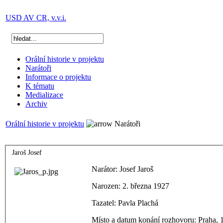
USD AV CR, v.v.i.
Orální historie v projektu
Narátoři
Informace o projektu
K tématu
Medializace
Archiv
Orální historie v projektu
Narátoři
Jaroš Josef
Narátor: Josef Jaroš
Narozen: 2. března 1927
Tazatel: Pavla Plachá
Místo a datum konání rozhovoru: Praha, 