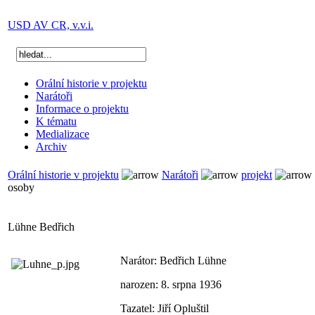
USD AV CR, v.v.i.
Orální historie v projektu
Narátoři
Informace o projektu
K tématu
Medializace
Archiv
Orální historie v projektu
Narátoři
projekt
osoby
Lühne Bedřich
Narátor: Bedřich Lühne
narozen: 8. srpna 1936
Tazatel: Jiří Opluštil